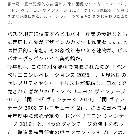
春の霜、夏の記録的な高温と非常に困難な年となった2017年。
「ドン ペリニヨン ヴィンテージ 2017」はそんな気配を一切感じ
させない繊細さと、ストーンフルーツの甘やかさがじんわりと広が
る。
バスク地方に位置するビルバオ。産業の衰退ととも
に荒廃した街がデザインの力で生まれ変わったこと
は世界的に有名。その象徴ともいえる建物が、ビル
バオ・グッゲンハイム美術館だ。
今年6月、この特別な場所で開催されたのが「ドン
ぺリニヨンレベレーションズ 2026」。世界各国の
セレブリティやジャーナリストが集結し、日本で発
売されたばかりの「ドン ペリニヨン ヴィンテージ
017」「同 ロゼ ヴィンテージ 2010」「同 ヴィン
テージ 2008 プレニチュード 2」、さらに日本では
今年度中に発売予定の「ドンペリニヨン ヴィンテ
ージ 2018」と、4つのヴィンテージの誕生を祝っ
た。醸造最高責任者のヴァンサン・シャプロンは、