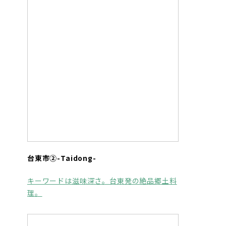
台東市②-Taidong-
キーワードは滋味深さ。台東発の絶品郷土料
理。