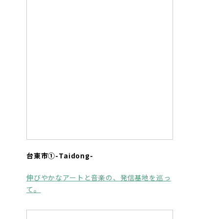
台東市①-Taidong-
伸びやかなアートと音楽の、発信基地を巡っ
て。