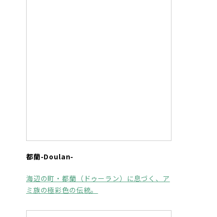
都蘭-Doulan-
海辺の町・都蘭（ドゥーラン）に息づく、ア
ミ族の極彩色の伝統。