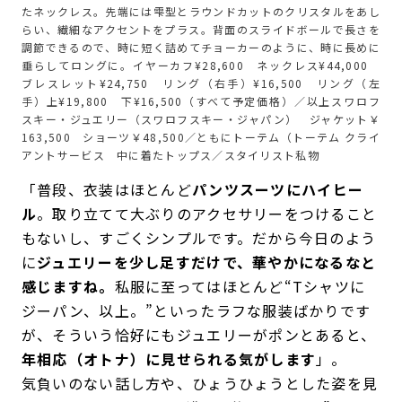
たネックレス。先端には雫型とラウンドカットのクリスタルをあし
らい、繊細なアクセントをプラス。背面のスライドボールで長さを
調節できるので、時に短く詰めてチョーカーのように、時に長めに
垂らしてロングに。イヤーカフ¥28,600 ネックレス¥44,000
ブレスレット¥24,750 リング（右手）¥16,500 リング（左
手）上¥19,800 下¥16,500（すべて予定価格）／以上スワロフ
スキー・ジュエリー（スワロフスキー・ジャパン） ジャケット￥
163,500 ショーツ￥48,500／ともにトーテム（トーテム クライ
アントサービス 中に着たトップス／スタイリスト私物
「普段、衣装はほとんど
パンツスーツにハイヒー
ル
。取り立てて大ぶりのアクセサリーをつけること
もないし、すごくシンプルです。だから今日のよう
に
ジュエリーを少し足すだけで、華やかになるなと
感じますね。
私服に至ってはほとんど“Tシャツに
ジーパン、以上。”といったラフな服装ばかりです
が、そういう恰好にもジュエリーがポンとあると、
年相応（オトナ）に見せられる気がします
」。
気負いのない話し方や、ひょうひょうとした姿を見