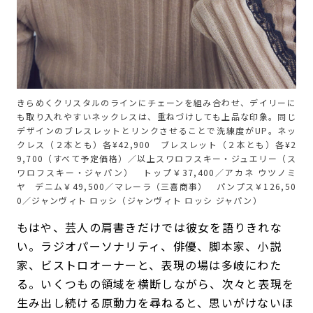
きらめくクリスタルのラインにチェーンを組み合わせ、デイリーに
も取り入れやすいネックレスは、重ねづけしても上品な印象。同じ
デザインのブレスレットとリンクさせることで洗練度がUP。ネッ
クレス（２本とも）各¥42,900 ブレスレット（２本とも）各¥2
9,700（すべて予定価格）／以上スワロフスキー・ジュエリー（ス
ワロフスキー・ジャパン） トップ￥37,400／アカネ ウツノミ
ヤ デニム￥49,500／マレーラ（三喜商事） パンプス￥126,50
0／ジャンヴィト ロッシ（ジャンヴィト ロッシ ジャパン）
もはや、芸人の肩書きだけでは彼女を語りきれな
い。ラジオパーソナリティ、俳優、脚本家、小説
家、ビストロオーナーと、表現の場は多岐にわた
る。いくつもの領域を横断しながら、次々と表現を
生み出し続ける原動力を尋ねると、思いがけないほ