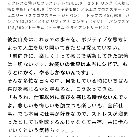
ックレスと繋いだブレスレット¥34,100 セット リング（人差し
指と中指）¥44,000（すべて予定価格）／以上スワロフスキー・ジ
ュエリー（スワロフスキー・ジャパン） トップス￥53,900 パ
ンツ￥63,800／ともにリヴィアナ コンティ（イザ） パンプス￥
118,800／トーテム（トーテム クライアントサービス）
彼女自身はこれまでの歩みを、ポジティブな思考に
よって人生を切り開いてきたとは捉えていない。
「前向きに、楽しく！って感じで活動してきた記憶
は一切ないです。
お笑いの世界は本当にシビア。も
うとにかく、やるしかないんです
」。
そんな多忙な日々の中、何をしている時にいちばん
喜びを感じるかと尋ねると、こう返ってきた。
「もうね、
仕事以外に喜びを感じる時がないんです
よ。
悲しいも悔しいも腹立つも楽しいも、全部仕
事。でも本当に仕事が好きなので、ストレスが溜ま
ったとしても発散するんじゃなくて共存。共に歩ん
でいくという気持ちです」。