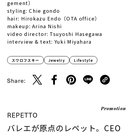
gement）
styling: Chie gondo
hair: Hirokazu Endo（OTA office）
makeup: Arina Nishi
video director: Tsuyoshi Hasegawa
interview & text: Yuki Miyahara
スワロフスキー
Jewelry
Lifestyle​
Share:
Promotion
REPETTO
バレエが原点のレペット。CEO