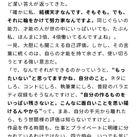
ど潔い答えが返ってきた。
「確かに私、
結構天才なんです、そもそも。でも、
それに輪をかけて努力家なんですよ。
同じぐらいの
能力、才能の人が世の中にいっぱいいても、たぶん
私、ほんまに3倍、4倍働いてるんですよね」。
一見、大胆にも聞こえる自己評価。しかし、その言
葉に続くのは、自らの才能を持て余さず、使い切ろ
うとする強い意志だ。
「で、なんでそれができるのかっていうと、
“もっ
たいない”と思ってますかね、自分のこと。
ネタに
しろ、コントにしろ、執筆業にしろ、普段のバラエ
ティ収録もそうなんですけど、
“自分の作るものを
いっぱい残さないと。こんなに面白いことを思い描
けるんやから”
って。まあ、自分の手元から離れた
ら、もう世間様の評価は知らないですけど」。
作品を作る時間も、仕事とプライベートに明確に分
かれているわけではない。四六時中、いつでも気に