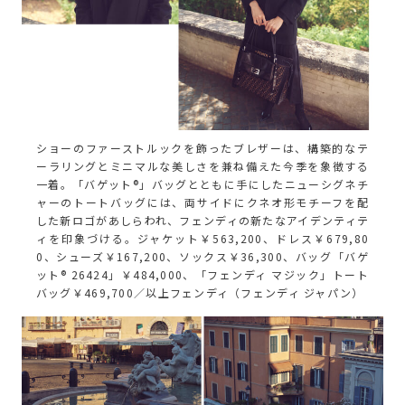
ショーのファーストルックを飾ったブレザーは、構築的なテ
ーラリングとミニマルな美しさを兼ね備えた今季を象徴する
一着。「バゲット®」バッグとともに手にしたニューシグネチ
ャーのトートバッグには、両サイドにクネオ形モチーフを配
した新ロゴがあしらわれ、フェンディの新たなアイデンティテ
ィを印象づける。ジャケット￥563,200、ドレス￥679,80
0、シューズ￥167,200、ソックス￥36,300、バッグ「バゲ
ット® 26424」￥484,000、「フェンディ マジック」トート
バッグ￥469,700／以上フェンディ（フェンディ ジャパン）