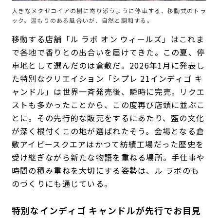
大きなメタセコイアの樹に寄り添うように停車する、移動式のトラ
ック。温もりのある風合いが、自然と調和する。
移動する店舗「ル ラボ オン ウィールズ」はこれま
で各地で香りとの出合いを届けてきた。この夏、停
車地として選んだのは倉敷だ。2026年1月に発表し
た特別なクリエイション「シプレ 21インディゴ キ
ャンドル」は世界一斉発売後、瞬時に完売。リクエ
ストも多かったことから、この度再び店頭に並ぶこ
とに。その先行的な販売をするにあたり、藍の文化
が深く根付くこの地が選ばれたそう。会場となる倉
敷アイビースクエアはかつて紡績工場だった歴史を
受け継ぎながら新たな物語を重ねる場所。手仕事や
時間の積み重ねを大切にする姿勢は、ル ラボのも
のづくりにも通じている。
特別なインディゴ キャンドルが先行でお目見