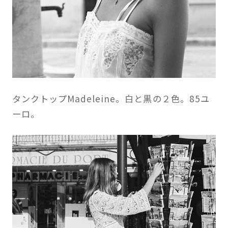
タンクトップMadeleine。白と黒の２色。85ユ
ーロ。