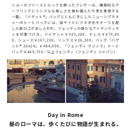
ショーのファーストルックを飾ったブレザーは、構築的なテ
ーラリングとミニマルな美しさを兼ね備えた今季を象徴する
一着。「バゲット®」バッグとともに手にしたニューシグネチ
ャーのトートバッグには、両サイドにクネオ形モチーフを配
した新ロゴがあしらわれ、フェンディの新たなアイデンティテ
ィを印象づける。ジャケット￥563,200、ドレス￥679,80
0、シューズ￥167,200、ソックス￥36,300、バッグ「バゲ
ット® 26424」￥484,000、「フェンディ マジック」トート
バッグ￥469,700／以上フェンディ（フェンディ ジャパン）
Day in Rome
昼のローマは、歩くたびに物語が生まれる。