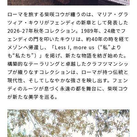
ローマを旅する柴咲コウが纏うのは、マリア・グラ
ツィア・キウリがフェンディの新章として発表した
2026-27年秋冬コレクション。1989年、24歳でフ
ェンディの門を叩いたキウリは、約40年の時を経て
メゾンへ帰還し、「Less I, more us（“私”より
も“私たち”）」を掲げ、新たな物語を紡ぎ始めた。
構築的なテーラリングと卓越したクラフツマンシッ
プが織りなすコレクションは、ローマが持つ伝統と
現代性、そしてしなやかな強さを映し出す。フェン
ディのルーツが息づく永遠の都を舞台に、柴咲コウ
が新たな美学を巡る。