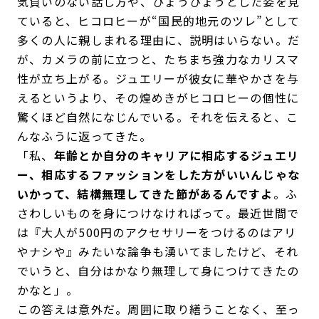
気負いのない話し方や、ひょうひょうとした姿を見
ていると、ヒコロヒーが“国民的地元のツレ”として
多くの人に親しまれる理由に、説明はいらない。だ
が、カメラの前に立つと、たちまち強力なカリスマ
性が立ち上がる。ジュエリーが彼女に華やかさを与
えるというより、その煌めきがヒコロヒーの個性に
驚くほど自然になじんでいる。それを伝えると、こ
んなふうに返ってきた。
「私、
年齢とか自分のキャリアに相応するジュエリ
ー、相応するファッションをした方がいいんじゃな
いかって、結構無理してきた節があるんですよ
。ふ
さわしいものを身につけなければって。最近世間で
は『大人が500円のアクセサリーをつけるのはアリ
やナシや』みたいな論争も湧いてましたけど、それ
でいうと、自分はかなり無理して身につけてきたの
かなと」。
この答えは意外だ。周囲に取り繕うことなく、至っ