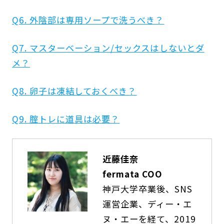
Q6. 外陰部は専用ソープで洗うべき？
Q7. マスターベーション/セックスはしないとダ
メ？
Q8. 卵子は凍結しておくべき？
Q9. 腟トレに道具は必要？
近藤佳奈
fermata COO
神戸大学卒業後、SNS
運営企業、ディー・エ
ヌ・エーを経て、2019