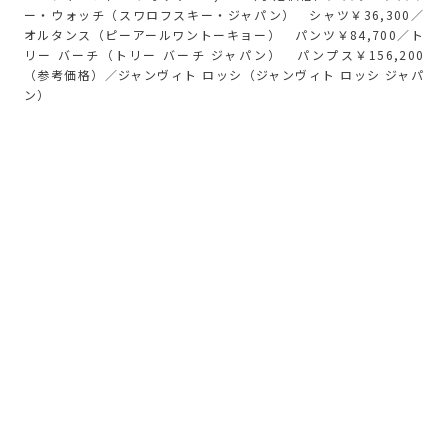
ー・ウォッチ（スワロフスキー・ジャパン） シャツ￥36,300／
オルタンス（ピーアールワントーキョー） パンツ￥84,700／ト
リー バーチ（トリー バーチ ジャパン） パンプス￥156,200
（参考価格）／ジャンヴィト ロッシ（ジャンヴィト ロッシ ジャパ
ン）
ヒコロヒーとスワロフスキーの間には、今回の撮影
より前からひとつの大切な関係性があった。それ
は、この撮影でも身につけた馬蹄モチーフのネック
レスだ。
「これは29歳とか30歳ぐらいですかね。母が贈っ
てくれました」
。
それ以前は、ジュエリーを積極的に身に着けるタイ
プではなく、なくしてしまうことも多かったとい
う。けれど、母から贈られたネックレスはいつも装
いに自然になじみ、長く愛用する一本となった。
「もともとスワロフスキーは、“すごく華やかなジ
ュエリー”っていうイメージだったんです。でもこ