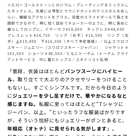
イエローゴールドトーンとロジウム・プレーティングをミックスし
たネックレス。先端には雫型とラウンドカットのクリスタルをあし
らい、繊細なアクセントをプラス。背面のスライドボールで長さを
調節できるので、時に短く詰めてチョーカーのように、時に長めに
垂らしてロングに。イヤーカフ¥28,600 ネックレス¥44,000
ブレスレット¥24,750 リング（右手）¥16,500 リング（左
手）上¥19,800 下¥16,500（すべて予定価格）／以上スワロフ
スキー・ジュエリー（スワロフスキー・ジャパン） ジャケット￥
163,500 ショーツ￥48,500／ともにトーテム（トーテム クライ
アントサービス 中に着たトップス／スタイリスト私物
「普段、衣装はほとんど
パンツスーツにハイヒー
ル
。取り立てて大ぶりのアクセサリーをつけること
もないし、すごくシンプルです。だから今日のよう
に
ジュエリーを少し足すだけで、華やかになるなと
感じますね。
私服に至ってはほとんど“Tシャツに
ジーパン、以上。”といったラフな服装ばかりです
が、そういう恰好にもジュエリーがポンとあると、
年相応（オトナ）に見せられる気がします
」。