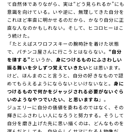
て自然体でありながら、実は“どう見られるか”にも
意識を向けている。いや逆に、無理してきた自分を
これほど率直に明かせるのだから、かなり自分に正
直な人なのかもしれない。そして、ヒコロヒーはこ
う続けた。
「たとえばスワロフスキーの腕時計を着けた状態
で、パチンコ屋さんに行こうとはならない。
“自分
を律する”
というか、
身につけるものにふさわしい
振る舞いを少しずつ覚えていきたい
とは思います。
けど、ほんまのこと言うと、自分の好きなもので認
めてもらえるようにならないといけないなと。
身に
つけるもので何かをジャッジされる必要がないぐら
いのようなやつでいたい、と思いますね
」。
ジュエリーに自分の価値を委ねるのではなく、その
輝きにふさわしい人になろうと努力する。そうして
自分を磨き上げた先に思い描くのは、どんなものを
選んだとしても、自分らしくサマになる人物像だ。