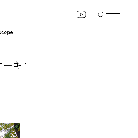
scope
ケーキ』
。