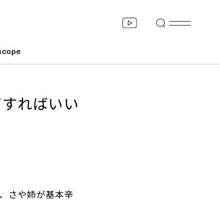
scope
何すればいい
と、さや姉が基本辛