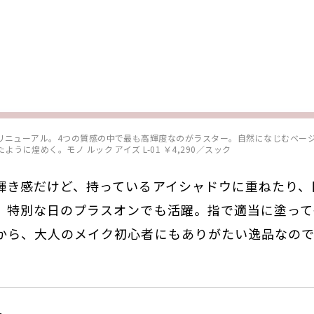
リニューアル。4つの質感の中で最も高輝度なのがラスター。自然になじむベー
うに煌めく。モノ ルック アイズ L-01 ￥4,290／スック
輝き感だけど、持っているアイシャドウに重ねたり、
、特別な日のプラスオンでも活躍。指で適当に塗って
から、大人のメイク初心者にもありがたい逸品なので