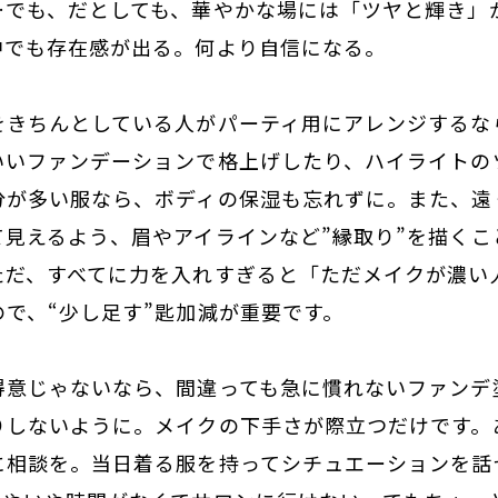
…でも、だとしても、
華やかな場には「ツヤと輝き」
中でも存在感が出る。何より自信になる。
をきちんとしている人がパーティ用にアレンジするな
いいファンデーションで格上げしたり、ハイライトの
分が多い服なら、ボディの保湿も忘れずに。また、遠
て見えるよう、眉やアイラインなど”縁取り”を描くこ
ただ、
すべてに力を入れすぎると「ただメイクが濃い
ので、
“少し足す”匙加減が重要
です。
得意じゃないなら、間違っても急に慣れないファンデ
りしないように。メイクの下手さが際立つだけです。
に相談を。
当日着る服を持ってシチュエーションを話