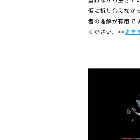
仮に折り合えなか
者の理解が有用で
ください。>>
本を