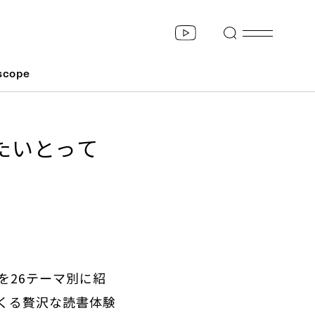
scope
たいとって
を26テーマ別に紹
くる贅沢な読書体験