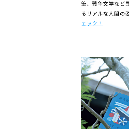
筆、戦争文学など
るリアルな人間の
ェック！